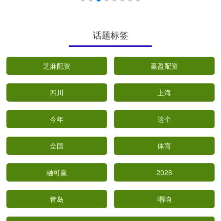
话题标签
芝麻配资
赢盈配资
四川
上海
今年
这个
全国
体育
融可赢
2026
青岛
唱响