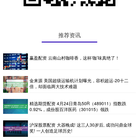
推荐资讯
赢盈配资 云南山村咖啡香，这杯‘咖’味真绝了！
金来源 美国超级运输机计划曝光，容积超运-20十二
倍，却面临两大技术难题
精选期货配资 4月24日青岛50R（489011）指数跌
0.92%，成份股百洋医药（301015）领跌
沪深股票配资 大器晚成! 这三人30岁后, 成功问鼎金球
奖! 一人创造足球历史!