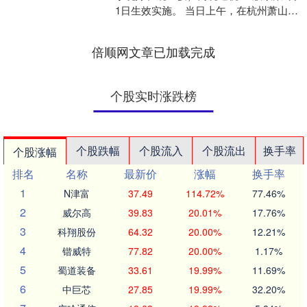
1日生效实施。 当日上午，在杭州萧山国
际机场T4航站楼，印度尼西亚籍游客胡
先生带着从....
倍顺网文章已加载完成
个股实时涨跌榜
个股跌幅
个股流入
个股流出
换手率
个股涨幅
排名
名称
最新价
涨幅
换手率
1
N津富
37.49
114.72%
77.46%
2
威尔高
39.83
20.01%
17.76%
3
科翔股份
64.32
20.00%
12.21%
4
锴威特
77.82
20.00%
1.17%
5
蜀道装备
33.61
19.99%
11.69%
6
中巨芯
27.85
19.99%
32.20%