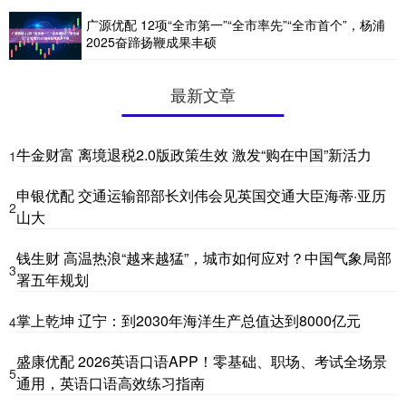
广源优配 12项“全市第一”“全市率先”“全市首个”，杨浦
2025奋蹄扬鞭成果丰硕
最新文章
牛金财富 离境退税2.0版政策生效 激发“购在中国”新活力
1
申银优配 交通运输部部长刘伟会见英国交通大臣海蒂·亚历
2
山大
钱生财 高温热浪“越来越猛”，城市如何应对？中国气象局部
3
署五年规划
掌上乾坤 辽宁：到2030年海洋生产总值达到8000亿元
4
盛康优配 2026英语口语APP！零基础、职场、考试全场景
5
通用，英语口语高效练习指南