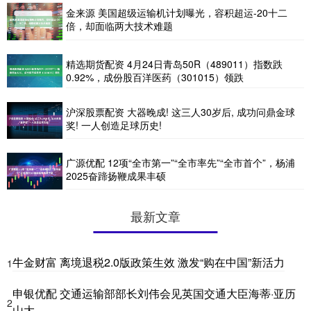
金来源 美国超级运输机计划曝光，容积超运-20十二
倍，却面临两大技术难题
精选期货配资 4月24日青岛50R（489011）指数跌
0.92%，成份股百洋医药（301015）领跌
沪深股票配资 大器晚成! 这三人30岁后, 成功问鼎金球
奖! 一人创造足球历史!
广源优配 12项“全市第一”“全市率先”“全市首个”，杨浦
2025奋蹄扬鞭成果丰硕
最新文章
牛金财富 离境退税2.0版政策生效 激发“购在中国”新活力
1
申银优配 交通运输部部长刘伟会见英国交通大臣海蒂·亚历
2
山大