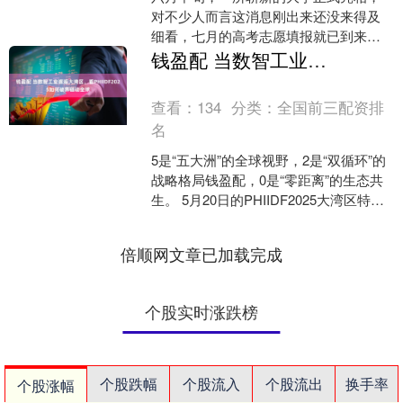
对不少人而言这消息刚出来还没来得及
细看，七月的高考志愿填报就已到来。
设立不到一个月的“新”大学，你敢填吗？
钱盈配 当数智工业邂逅大湾区，看PHIIDF2025如何破界链动全球
结果是——有人不光....
查看：
134
分类：
全国前三配资排
名
5是“五大洲”的全球视野，2是“双循环”的
战略格局钱盈配，0是“零距离”的生态共
生。 5月20日的PHIIDF2025大湾区特别
峰会，来自制造业、自动化、能源等....
倍顺网文章已加载完成
个股实时涨跌榜
个股跌幅
个股流入
个股流出
换手率
个股涨幅