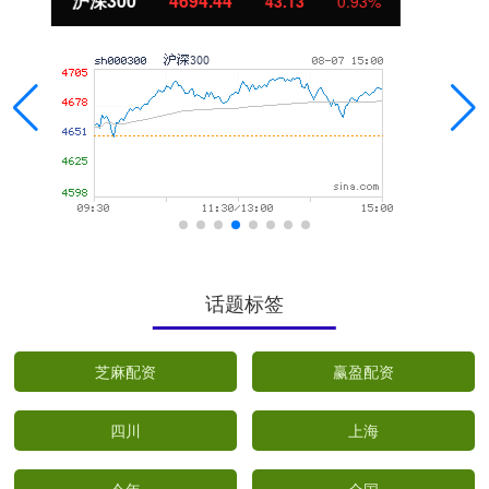
北证50
1134.24
11.37
1.01%
话题标签
芝麻配资
赢盈配资
四川
上海