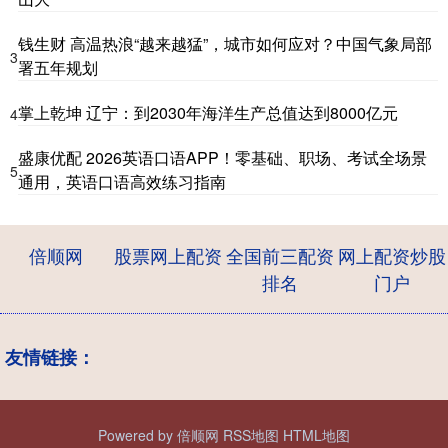
钱生财 高温热浪“越来越猛”，城市如何应对？中国气象局部
3
署五年规划
掌上乾坤 辽宁：到2030年海洋生产总值达到8000亿元
4
盛康优配 2026英语口语APP！零基础、职场、考试全场景
5
通用，英语口语高效练习指南
倍顺网
股票网上配资
全国前三配资
网上配资炒股
排名
门户
友情链接：
Powered by
倍顺网
RSS地图
HTML地图